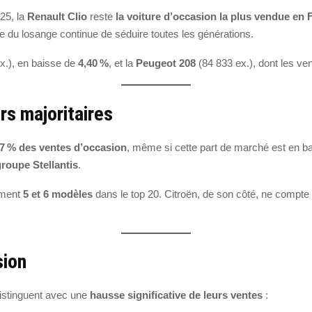
025, la
Renault Clio
reste
la voiture d’occasion la plus vendue en 
dine du losange continue de séduire toutes les générations.
x.), en baisse de
4,40 %
, et la
Peugeot 208
(84 833 ex.), dont les ven
rs majoritaires
47 % des ventes d’occasion
, même si cette part de marché est en b
roupe Stellantis
.
ement
5 et 6 modèles
dans le top 20. Citroën, de son côté, ne compte
sion
istinguent avec une
hausse significative de leurs ventes
: