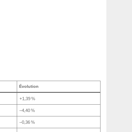
Évolution
+1,39 %
–4,40 %
–0,36 %