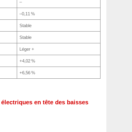
–
–0,11 %
Stable
Stable
Léger +
+4,02 %
+6,56 %
 électriques en tête des baisses