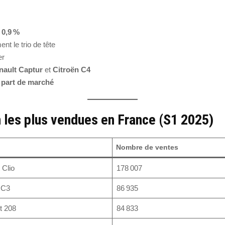
e
0,9 %
nt le trio de tête
er
nault Captur
et
Citroën C4
 part de marché
n les plus vendues en France (S1 2025)
Nombre de ventes
 Clio
178 007
 C3
86 935
t 208
84 833