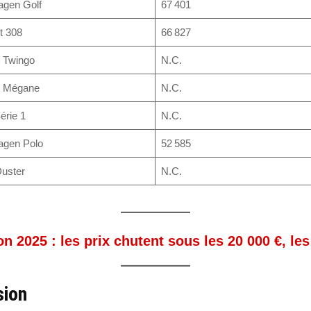
agen Golf
67 401
t 308
66 827
 Twingo
N.C.
t Mégane
N.C.
rie 1
N.C.
agen Polo
52 585
uster
N.C.
n 2025 : les prix chutent sous les 20 000 €, les
sion