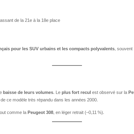
passant de la 21e à la 18e place
ançais pour les SUV urbains et les compacts polyvalents
, souvent
ne
baisse de leurs volumes
. Le
plus fort recul
est observé sur la
Pe
f de ce modèle très répandu dans les années 2000.
 tout comme la
Peugeot 308
, en léger retrait (–0,11 %).