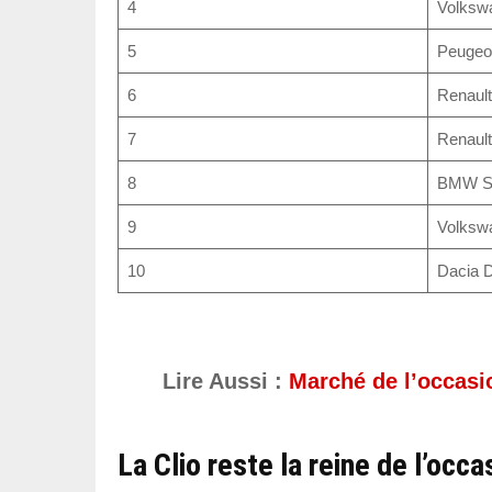
4
Volksw
5
Peugeo
6
Renault
7
Renaul
8
BMW Sé
9
Volksw
10
Dacia D
Lire Aussi :
Marché de l’occasio
La Clio reste la reine de l’occa