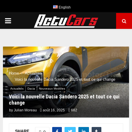
English
PRIMARY
MENU
Home
Actualités
Voici la nouvelle Dacia Sandero 2025 et tout ce qui change
Actualités
Dacia
Nouveaux Modèles
Voici la nouvelle Dacia Sandero 2025 et tout ce qui
change
by
Julian Moreau
août 16, 2025
682
SHARE
0