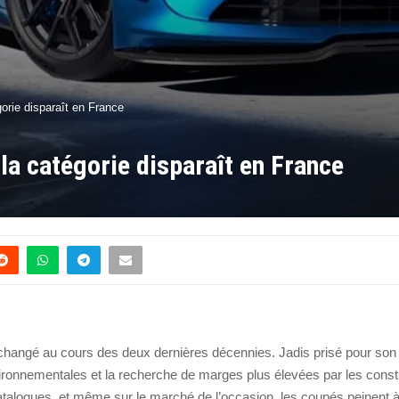
orie disparaît en France
la catégorie disparaît en France
changé au cours des deux dernières décennies. Jadis prisé pour son 
ironnementales et la recherche de marges plus élevées par les constr
talogues, et même sur le marché de l’occasion, les coupés peinent à