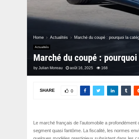
Home
Actualités
Marché du coupé : pourquoi la catég
Actualités
Marché du coupé : pourquoi 
by
Julian Moreau
août 16, 2025
168
SHARE
0
Le marché français de l’automobile a profondément 
segment quasi fantôme. La fiscalité, les normes env
quelques modèles prestigieux subsistent dans les ca