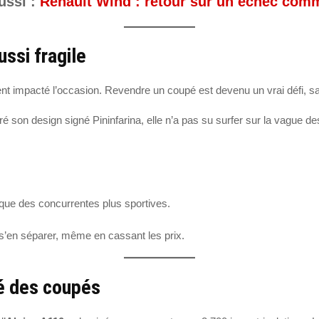
ussi :
Renault Wind : retour sur un échec comm
ssi fragile
t impacté l’occasion. Revendre un coupé est devenu un vrai défi, sau
ré son design signé Pininfarina, elle n’a pas su surfer sur la vagu
:
 que des concurrentes plus sportives.
s’en séparer, même en cassant les prix.
é des coupés