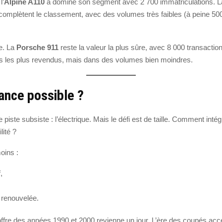
l’
Alpine A110
a dominé son segment avec 2 700 immatriculations. 
omplètent le classement, avec des volumes très faibles (à peine 500
re. La
Porsche 911
reste la valeur la plus sûre, avec 8 000 transacti
s les plus revendus, mais dans des volumes bien moindres.
ance possible ?
piste subsiste : l’électrique. Mais le défi est de taille. Comment inté
lité ?
oins :
,
renouvelée.
’offre des années 1990 et 2000 revienne un jour. L’ère des coupés acce