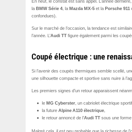
En neuf, le constat est sans appel. L’année dernière, 
la
BMW Série 4
, la
Mazda MX-5
et la
Porsche 911
c
confondues).
Sur le marché de l’occasion, la tendance est similai
l’année. L’
Audi TT
figure également parmi les coupé
Coupé électrique : une renaiss
Si l’avenir des coupés thermiques semble scellé, une 
une silhouette compacte et sportive sans nuire à l’agi
Les premiers signes d’un retour apparaissent néanm
le
MG Cyberster
, un cabriolet électrique sportif
la future
Alpine A110 électrique
,
le retour annoncé de l’
Audi TT
sous une forme 
Malgré cela, il est peu probable que la richesse de l