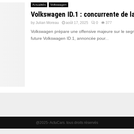
Actualités
Volkswagen
Volkswagen ID.1 : concurrente de l
by
Julian Moreau
août 17, 2025
0
377
Volkswagen prépare une offensive majeure sur le segm
future Volkswagen ID.1, annoncée pour...
@2025- ActuCars. tous droits réservés