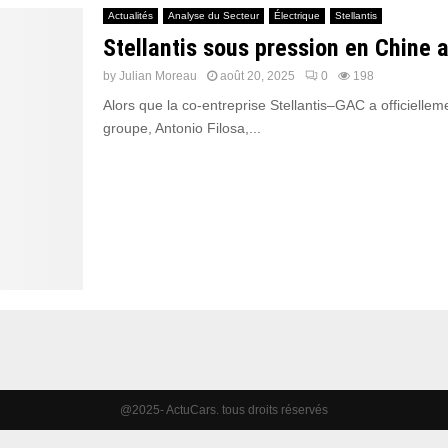
Actualités
Analyse du Secteur
Électrique
Stellantis
Stellantis sous pression en Chine a
by
Julian Moreau
août 20, 2025
0
198
Alors que la co-entreprise Stellantis–GAC a officiellem
groupe, Antonio Filosa,...
@2025- ActuCars. tous droits réservés