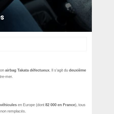
es
 son
airbag Takata défectueux
. Il s’agit du
deuxième
tre-mer.
 véhicules
en Europe (dont
82 000 en France
), tous
non remplacés.