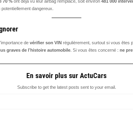
e 70 %
ont déjà vu leur airbag remplacé, soit environ
481 000 interve
 potentiellement dangereux.
ignorer
l’importance de
vérifier son VIN
régulièrement, surtout si vous êtes 
lus graves de l’histoire automobile
. Si vous êtes concerné :
ne pre
En savoir plus sur ActuCars
Subscribe to get the latest posts sent to your email.