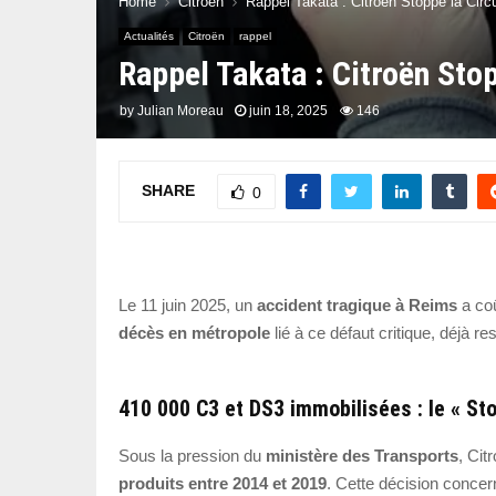
Home
Citroën
Rappel Takata : Citroën Stoppe la Circ
Actualités
Citroën
rappel
Rappel Takata : Citroën Sto
by
Julian Moreau
juin 18, 2025
146
SHARE
0
Le 11 juin 2025, un
accident tragique à Reims
a coû
décès en métropole
lié à ce défaut critique, déjà 
410 000 C3 et DS3 immobilisées : le « Sto
Sous la pression du
ministère des Transports
, Cit
produits entre 2014 et 2019
. Cette décision conce