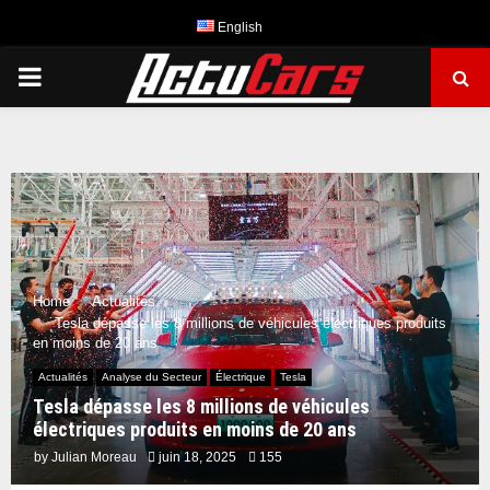
English
PRIMARY
MENU
Home
Actualités
Tesla dépasse les 8 millions de véhicules électriques produits
en moins de 20 ans
Actualités
Analyse du Secteur
Électrique
Tesla
Tesla dépasse les 8 millions de véhicules
électriques produits en moins de 20 ans
by
Julian Moreau
juin 18, 2025
155