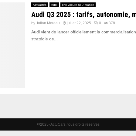
Actualités
Audi
prix voiture neuf france
Audi Q3 2025 : tarifs, autonomie, mo
by
Julian Moreau
juillet 22, 2025
0
378
Audi vient de lancer officiellement la commercialisati
stratégie de...
@2025- ActuCars. tous droits réservés