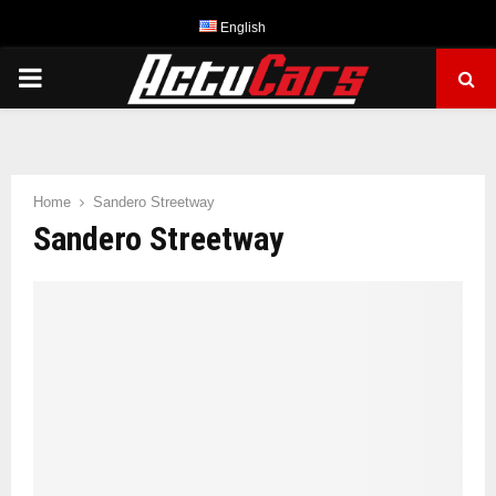
English
PRIMARY
MENU
Home
Sandero Streetway
Sandero Streetway