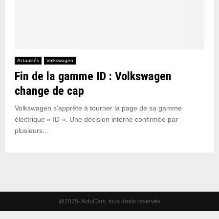
Actualités
Volkswagen
Fin de la gamme ID : Volkswagen
change de cap
Volkswagen s’apprête à tourner la page de sa gamme
électrique « ID ». Une décision interne confirmée par
plusieurs...
@2025- ActuCars. tous droits réservés