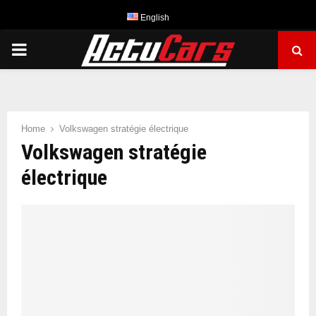
English
PRIMARY
MENU
Home
Volkswagen stratégie électrique
Volkswagen stratégie
électrique