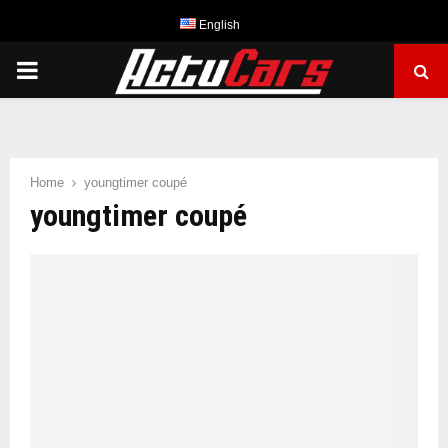
English
PRIMARY
MENU
Home
youngtimer coupé
youngtimer coupé