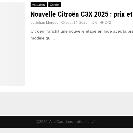
Actualités
Citroën
Nouvelle Citroën C3X 2025 : prix 
by
Julian Moreau
août 14, 2025
0
242
Citroën franchit une nouvelle étape en Inde avec la pré
modèle qui...
@2025- ActuCars. tous droits réservés