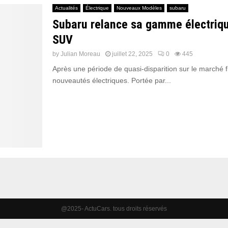
Actualités
Électrique
Nouveaux Modèles
subaru
Subaru relance sa gamme électriqu
SUV
by
Julian Moreau
juillet 22, 2025
0
445
Après une période de quasi-disparition sur le marché f
nouveautés électriques. Portée par...
@2025- ActuCars. tous droits réservés