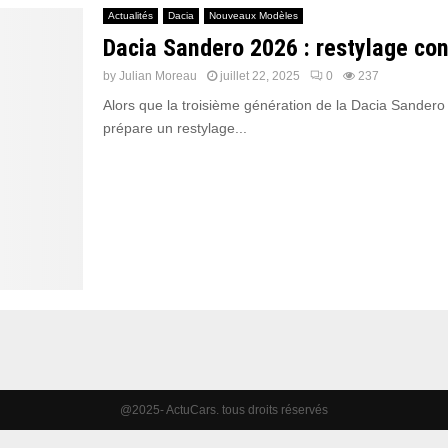
Actualités
Dacia
Nouveaux Modèles
Dacia Sandero 2026 : restylage con
by
Julian Moreau
juillet 22, 2025
0
237
Alors que la troisième génération de la Dacia Sandero 
prépare un restylage...
@2025- ActuCars. tous droits réservés