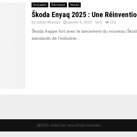
Actualités
Électrique
Skoda
Škoda Enyaq 2025 : Une Réinvention
by
Julian Moreau
janvier 9, 2025
0
192
Škoda frappe fort avec le lancement du nouveau Škoda 
standards de l’industrie...
@2025- ActuCars. tous droits réservés