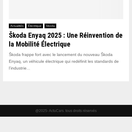
Actualités
Électrique
Skoda
Škoda Enyaq 2025 : Une Réinvention de
la Mobilité Électrique
Škoda frappe fort avec le lancement du nouveau Škoda
Enyaq, un véhicule électrique qui redéfinit les standards de
l’industrie...
@2025- ActuCars. tous droits réservés