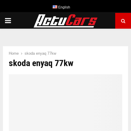
English
PRIMARY
MENU
Home
skoda enyaq 77kw
skoda enyaq 77kw