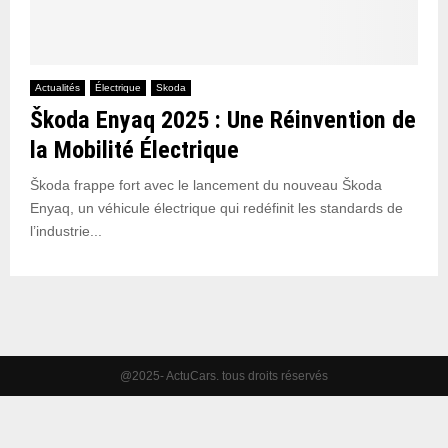
Actualités
Électrique
Skoda
Škoda Enyaq 2025 : Une Réinvention de
la Mobilité Électrique
Škoda frappe fort avec le lancement du nouveau Škoda
Enyaq, un véhicule électrique qui redéfinit les standards de
l’industrie...
@2025- ActuCars. tous droits réservés