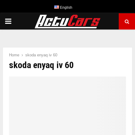
English
PRIMARY
MENU
Home
skoda enyaq iv 60
skoda enyaq iv 60