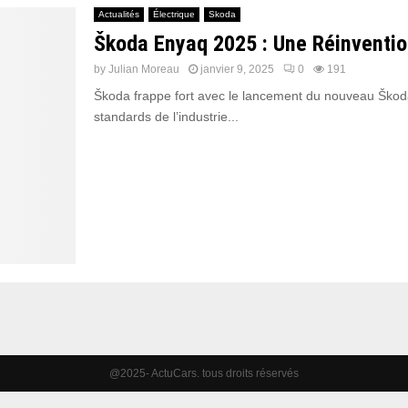
Actualités
Électrique
Skoda
Škoda Enyaq 2025 : Une Réinvention
by
Julian Moreau
janvier 9, 2025
0
191
Škoda frappe fort avec le lancement du nouveau Škoda 
standards de l’industrie...
@2025- ActuCars. tous droits réservés