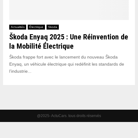
Actualités
Électrique
Skoda
Škoda Enyaq 2025 : Une Réinvention de
la Mobilité Électrique
Škoda frappe fort avec le lancement du nouveau Škoda
Enyaq, un véhicule électrique qui redéfinit les standards de
l’industrie...
@2025- ActuCars. tous droits réservés