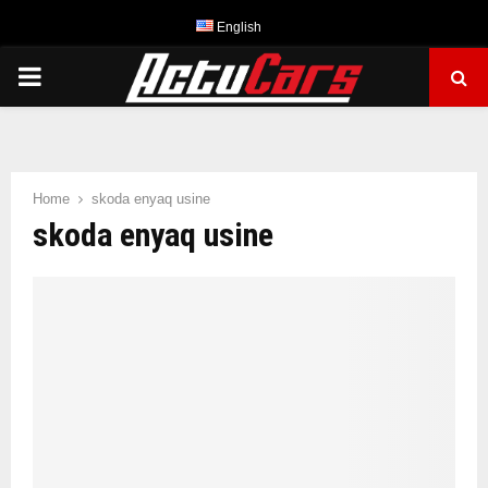
English
PRIMARY
MENU
Home
skoda enyaq usine
skoda enyaq usine