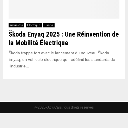
Actualités
Électrique
Skoda
Škoda Enyaq 2025 : Une Réinvention de
la Mobilité Électrique
Škoda frappe fort avec le lancement du nouveau Škoda
Enyaq, un véhicule électrique qui redéfinit les standards de
l’industrie...
@2025- ActuCars. tous droits réservés