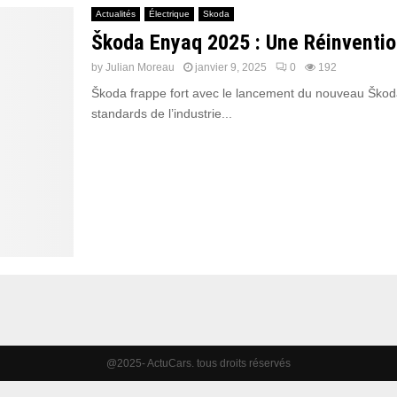
Actualités
Électrique
Skoda
Škoda Enyaq 2025 : Une Réinvention
by
Julian Moreau
janvier 9, 2025
0
192
Škoda frappe fort avec le lancement du nouveau Škoda 
standards de l’industrie...
@2025- ActuCars. tous droits réservés