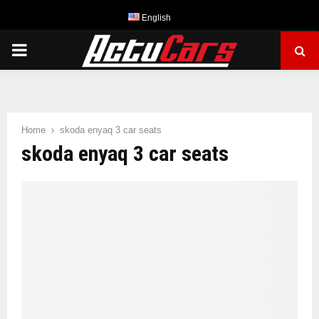
English
PRIMARY
MENU
Home
skoda enyaq 3 car seats
skoda enyaq 3 car seats