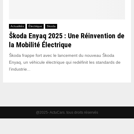
Actualités
Électrique
Skoda
Škoda Enyaq 2025 : Une Réinvention de
la Mobilité Électrique
Škoda frappe fort avec le lancement du nouveau Škoda
Enyaq, un véhicule électrique qui redéfinit les standards de
l’industrie...
@2025- ActuCars. tous droits réservés