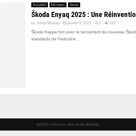
Actualités
Électrique
Skoda
Škoda Enyaq 2025 : Une Réinvention
by
Julian Moreau
janvier 9, 2025
0
192
Škoda frappe fort avec le lancement du nouveau Škoda 
standards de l’industrie...
@2025- ActuCars. tous droits réservés