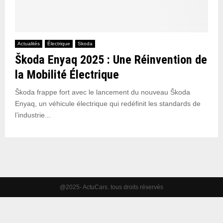
Actualités
Électrique
Skoda
Škoda Enyaq 2025 : Une Réinvention de
la Mobilité Électrique
Škoda frappe fort avec le lancement du nouveau Škoda
Enyaq, un véhicule électrique qui redéfinit les standards de
l’industrie...
@2025- ActuCars. tous droits réservés