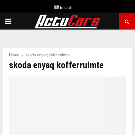
English
PRIMARY
MENU
Home
skoda enyaq kofferruimte
skoda enyaq kofferruimte