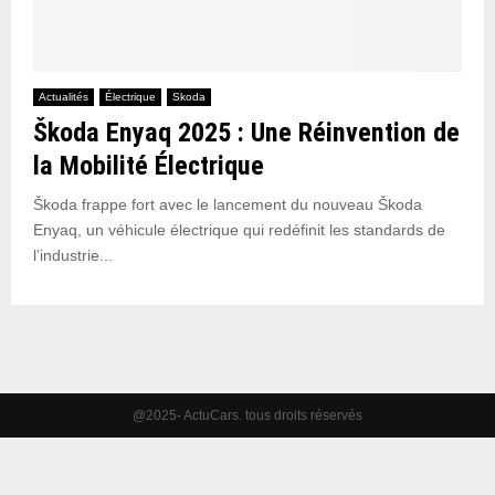
Actualités
Électrique
Skoda
Škoda Enyaq 2025 : Une Réinvention de
la Mobilité Électrique
Škoda frappe fort avec le lancement du nouveau Škoda
Enyaq, un véhicule électrique qui redéfinit les standards de
l’industrie...
@2025- ActuCars. tous droits réservés