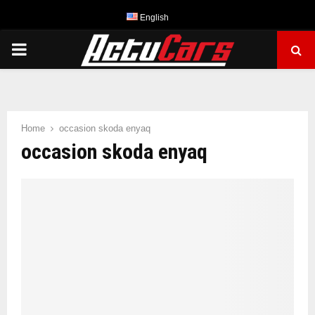
English
PRIMARY
MENU
Home
occasion skoda enyaq
occasion skoda enyaq