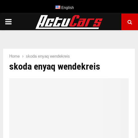
English
PRIMARY
MENU
Home
skoda enyaq wendekreis
skoda enyaq wendekreis