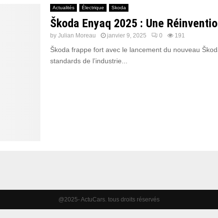
Actualités
Électrique
Skoda
Škoda Enyaq 2025 : Une Réinvention
by
Julian Moreau
janvier 9, 2025
0
191
Škoda frappe fort avec le lancement du nouveau Škoda 
standards de l’industrie...
@2025- ActuCars. tous droits réservés