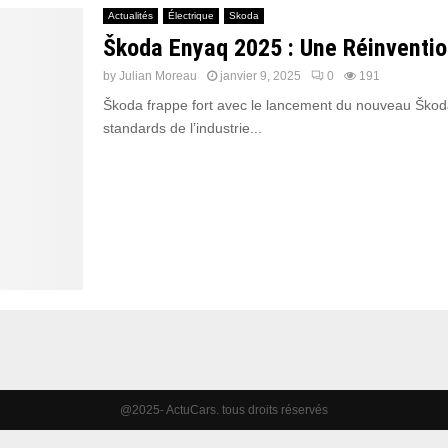
Actualités
Électrique
Skoda
Škoda Enyaq 2025 : Une Réinvention
by
Julian Moreau
janvier 9, 2025
0
191
Škoda frappe fort avec le lancement du nouveau Škoda 
standards de l’industrie...
@2025- ActuCars. tous droits réservés