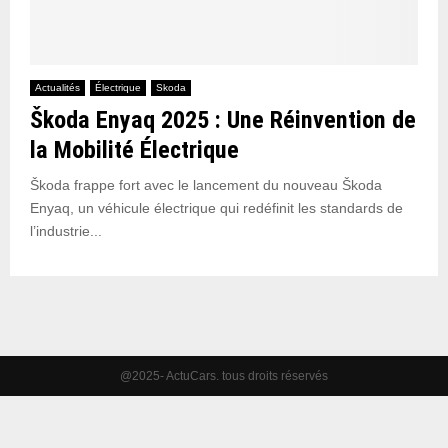
Actualités
Électrique
Skoda
Škoda Enyaq 2025 : Une Réinvention de
la Mobilité Électrique
Škoda frappe fort avec le lancement du nouveau Škoda
Enyaq, un véhicule électrique qui redéfinit les standards de
l’industrie...
@2025- ActuCars. tous droits réservés