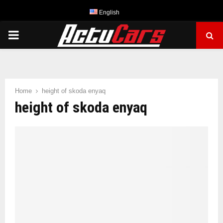
English
PRIMARY
MENU
Home
height of skoda enyaq
height of skoda enyaq