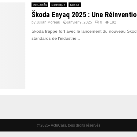
Actualités
Électrique
Skoda
Škoda Enyaq 2025 : Une Réinvention
by
Julian Moreau
janvier 9, 2025
0
192
Škoda frappe fort avec le lancement du nouveau Škoda 
standards de l’industrie...
@2025- ActuCars. tous droits réservés