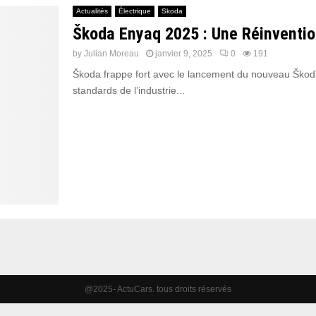
Actualités
Électrique
Skoda
Škoda Enyaq 2025 : Une Réinvention
by
Julian Moreau
janvier 9, 2025
0
191
Škoda frappe fort avec le lancement du nouveau Škoda 
standards de l’industrie...
@2025- ActuCars. tous droits réservés