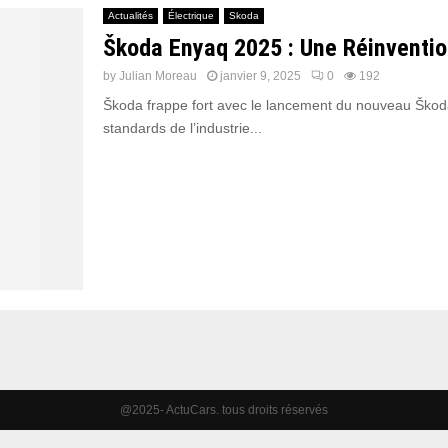
Actualités
Électrique
Skoda
Škoda Enyaq 2025 : Une Réinvention
by
Julian Moreau
janvier 9, 2025
0
192
Škoda frappe fort avec le lancement du nouveau Škoda 
standards de l’industrie...
@2025- ActuCars. tous droits réservés