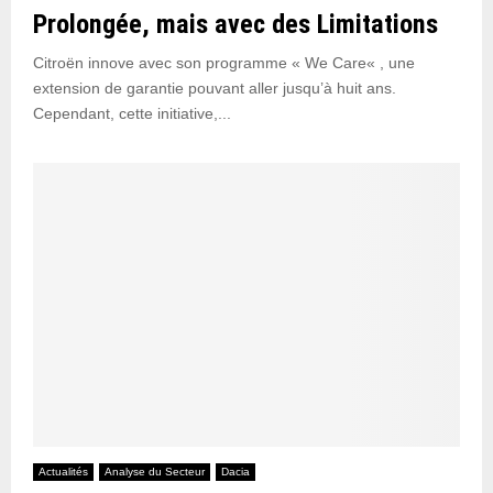
s
Prolongée, mais avec des Limitations
d
t
e
l
Citroën innove avec son programme « We Care« , une
G
e
extension de garantie pouvant aller jusqu’à huit ans.
A
m
Cependant, cette initiative,...
C
e
i
l
l
e
u
r
b
r
e
a
k
c
o
m
p
Actualités
Analyse du Secteur
Dacia
a