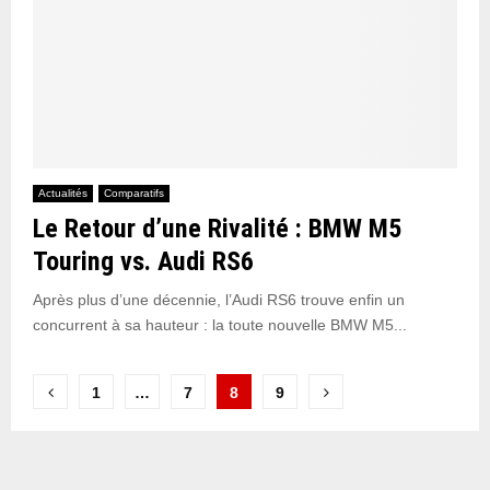
Actualités
Comparatifs
Le Retour d’une Rivalité : BMW M5
Touring vs. Audi RS6
Après plus d’une décennie, l’Audi RS6 trouve enfin un
concurrent à sa hauteur : la toute nouvelle BMW M5...
Pagination
1
…
7
8
9
des
publications