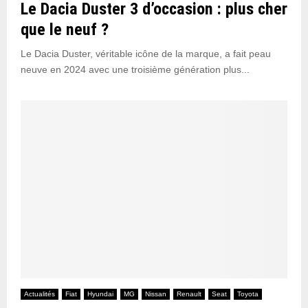
Le Dacia Duster 3 d’occasion : plus cher
c
t
que le neuf ?
?
Le Dacia Duster, véritable icône de la marque, a fait peau
neuve en 2024 avec une troisième génération plus...
Actualités
Fiat
Hyundai
MG
Nissan
Renault
Seat
Toyota