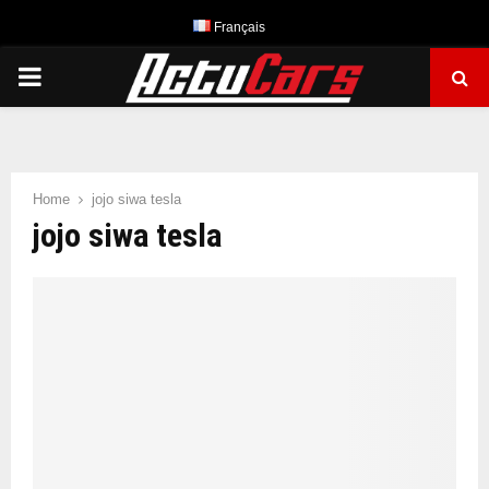
Français
PRIMARY
MENU
Home
jojo siwa tesla
jojo siwa tesla